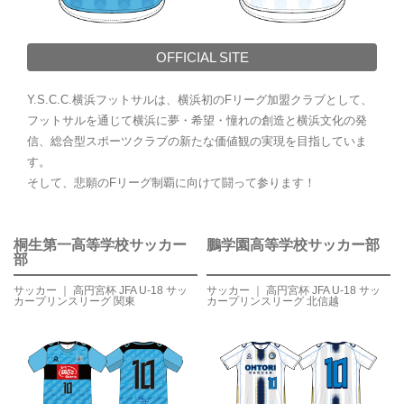
OFFICIAL SITE
Y.S.C.C.横浜フットサルは、横浜初のFリーグ加盟クラブとして、
フットサルを通じて横浜に夢・希望・憧れの創造と横浜文化の発
信、総合型スポーツクラブの新たな価値観の実現を目指していま
す。
そして、悲願のFリーグ制覇に向けて闘って参ります！
桐生第一高等学校サッカー
鵬学園高等学校サッカー部
部
サッカー ｜ 高円宮杯 JFA U-18 サッ
サッカー ｜ 高円宮杯 JFA U-18 サッ
カープリンスリーグ 関東
カープリンスリーグ 北信越